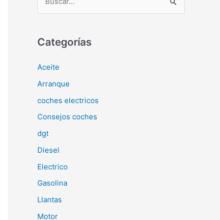
u
s
c
Categorías
a
Aceite
r
Arranque
p
o
coches electricos
r
Consejos coches
:
dgt
Diesel
Electrico
Gasolina
Llantas
Motor