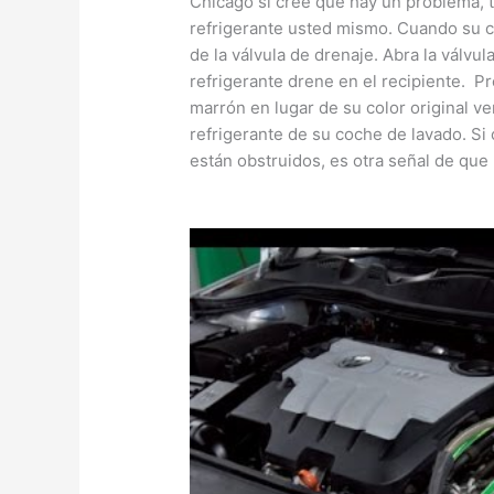
Chicago si cree que hay un problema, 
refrigerante usted mismo. Cuando su co
de la válvula de drenaje. Abra la válvu
refrigerante drene en el recipiente. Pre
marrón en lugar de su color original v
refrigerante de su coche de lavado. Si
están obstruidos, es otra señal de que 