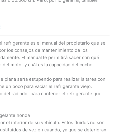
llas o 50.000 km. Pero, por lo general, también
r
el refrigerante es el manual del propietario que se
por los consejos de mantenimiento de los
pidamente. El manual le permitirá saber con qué
 del motor y cuál es la capacidad del coche.
e plana sería estupendo para realizar la tarea con
he un poco para vaciar el refrigerante viejo.
o del radiador para contener el refrigerante que
ngelante honda
or el interior de su vehículo. Estos fluidos no son
ustituidos de vez en cuando, ya que se deterioran