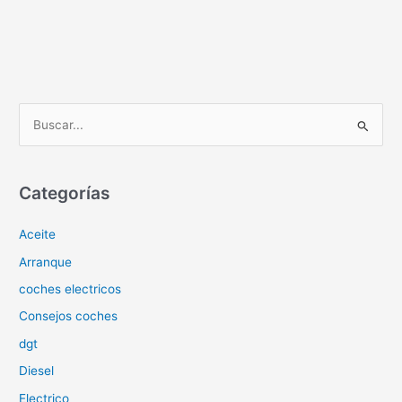
B
u
s
c
Categorías
a
Aceite
r
p
Arranque
o
coches electricos
r
Consejos coches
:
dgt
Diesel
Electrico