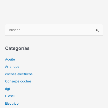
B
u
s
c
Categorías
a
Aceite
r
p
Arranque
o
coches electricos
r
Consejos coches
:
dgt
Diesel
Electrico