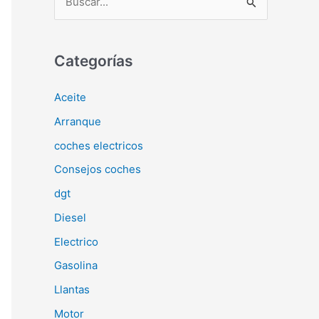
u
s
c
Categorías
a
Aceite
r
Arranque
p
o
coches electricos
r
Consejos coches
:
dgt
Diesel
Electrico
Gasolina
Llantas
Motor