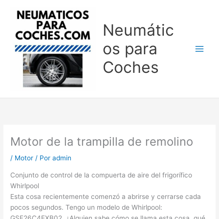
Ir
al
Neumátic
contenido
os para
Coches
Motor de la trampilla de remolino
/
Motor
/ Por
admin
Conjunto de control de la compuerta de aire del frigorífico
Whirlpool
Esta cosa recientemente comenzó a abrirse y cerrarse cada
pocos segundos. Tengo un modelo de Whirlpool:
GSF26C4EXB02. ¿Alguien sabe cómo se llama esta cosa, qué