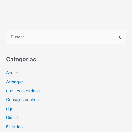
B
u
s
c
Categorías
a
Aceite
r
p
Arranque
o
coches electricos
r
Consejos coches
:
dgt
Diesel
Electrico