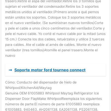
trasero.Retire el aspa del ventilador.Retire los 3 tornillos que
sujetan el ventilador del condensador.Retire los 3 soportes
metálicos unidos al ventilador.(Primero anote a qué pernos
están unidos los soportes. Coloque los 3 soportes metálicos
en el nuevo ventilador. (Se suministran nuevos tornillos)Corte
y pele el cable a unos cinco centímetros del ventilador.Corte y
pele el nuevo cable. Yo corté el nuevo cable por la mitad (unos
15 cm.) Conecte los dos cables, retuérzalos y utilice 2 tuercas
para cables. Ate el cable al arnés de cables. Monte el nuevo
ventilador (tres tornillos)Atornille el panel trasero.Monte el
nuevo
➞
Soporte motor ford tourneo connect
Cómo: Conducto del dispensador de hielo de
Whirlpool/KitchenAid/Maytag
Genuine OEM 61005883 Whirlpool Maytag Refrigerator Ice
Dispenser Door FlapMake WhirlpoolReemplaza los siguientes
números de parte:El número de parte 61005883 reemplaza
61005883, 940463, AH2061138, EA2061138, PS2061138.