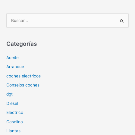
B
u
s
c
Categorías
a
Aceite
r
p
Arranque
o
coches electricos
r
Consejos coches
:
dgt
Diesel
Electrico
Gasolina
Llantas