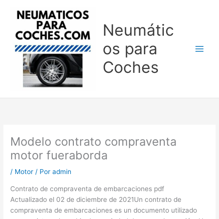
Ir
al
Neumátic
contenido
os para
Coches
Modelo contrato compraventa
motor fueraborda
/
Motor
/ Por
admin
Contrato de compraventa de embarcaciones pdf
Actualizado el 02 de diciembre de 2021Un contrato de
compraventa de embarcaciones es un documento utilizado