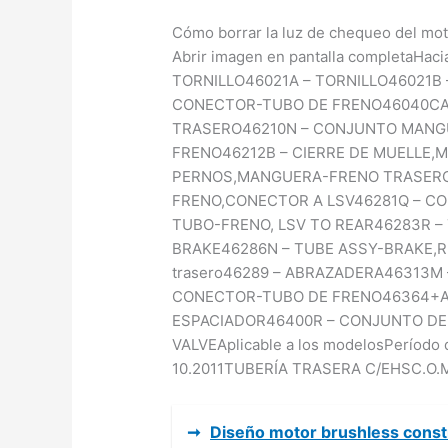
Cómo borrar la luz de chequeo del mot
Abrir imagen en pantalla completaHa
TORNILLO46021A – TORNILLO46021B
CONECTOR-TUBO DE FRENO46040CA 
TRASERO46210N – CONJUNTO MANG
FRENO46212B – CIERRE DE MUELLE,
PERNOS,MANGUERA-FRENO TRASERO
FRENO,CONECTOR A LSV46281Q – C
TUBO-FRENO, LSV TO REAR46283R –
BRAKE46286N – TUBE ASSY-BRAKE,R
trasero46289 – ABRAZADERA46313M
CONECTOR-TUBO DE FRENO46364+A
ESPACIADOR46400R – CONJUNTO DE
VALVEAplicable a los modelosPeríodo 
10.2011TUBERÍA TRASERA C/EHSC.O.M
➞
Diseño motor brushless const