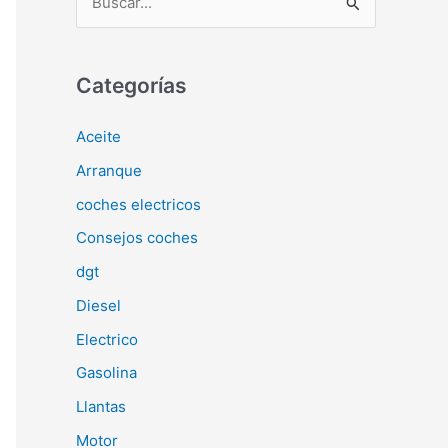
u
s
c
Categorías
a
Aceite
r
Arranque
p
o
coches electricos
r
Consejos coches
:
dgt
Diesel
Electrico
Gasolina
Llantas
Motor