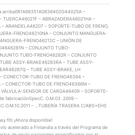
cia arriba081A66351A0836402G44025A –
 – TUERCA46021F – ABRAZADERA46021HA –
– ARANDELA46207 – SOPORTE-TUBO DE FRENO,
UERA-FRENO46210NA – CONJUNTO MANGUERA-
MANGUERA-FRENO46212C – UNIÓN DE
4646281N – CONJUNTO TUBO-
ONJUNTO TUBO-FRENO46282R – CONJUNTO
 TUBE ASSY-BRAKE46283RA – TUBE ASSY-
EAR46287Q – TUBE ASSY-BRAKE, LH
 – CONECTOR-TUBO DE FRENO46364 –
 – CONECTOR-TUBO DE FRENO46366M –
 VÁLVULA-SENSOR DE CARGA46409 – SOPORTE-
de fabricaciónSpecC. O.M.03 .2009 –
C.O.M.10.2011 – …TUBERÍA TRASERA C/ABS+EHS
 fit) ¡Ahora disponible!
vío acelerado a Finlandia a través del Programa de
astos de envío nacionales especificados por el