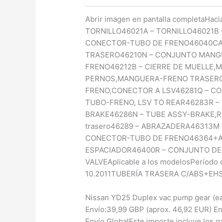
Abrir imagen en pantalla completaHa
TORNILLO46021A – TORNILLO46021B
CONECTOR-TUBO DE FRENO46040CA 
TRASERO46210N – CONJUNTO MANG
FRENO46212B – CIERRE DE MUELLE,
PERNOS,MANGUERA-FRENO TRASERO
FRENO,CONECTOR A LSV46281Q – C
TUBO-FRENO, LSV TO REAR46283R –
BRAKE46286N – TUBE ASSY-BRAKE,R
trasero46289 – ABRAZADERA46313M
CONECTOR-TUBO DE FRENO46364+A
ESPACIADOR46400R – CONJUNTO DE
VALVEAplicable a los modelosPeríodo 
10.2011TUBERÍA TRASERA C/ABS+EHS
Nissan YD25 Duplex vac pump gear (easy
Envío:39,99 GBP (aprox. 46,92 EUR) En
Envío GlobalEste importe incluye los g