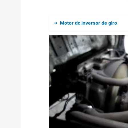
➞
Motor dc inversor de giro