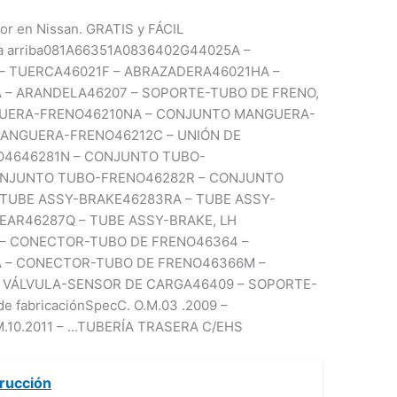
or en Nissan. GRATIS y FÁCIL
cia arriba081A66351A0836402G44025A –
 – TUERCA46021F – ABRAZADERA46021HA –
– ARANDELA46207 – SOPORTE-TUBO DE FRENO,
UERA-FRENO46210NA – CONJUNTO MANGUERA-
MANGUERA-FRENO46212C – UNIÓN DE
4646281N – CONJUNTO TUBO-
ONJUNTO TUBO-FRENO46282R – CONJUNTO
 TUBE ASSY-BRAKE46283RA – TUBE ASSY-
EAR46287Q – TUBE ASSY-BRAKE, LH
 – CONECTOR-TUBO DE FRENO46364 –
 – CONECTOR-TUBO DE FRENO46366M –
 VÁLVULA-SENSOR DE CARGA46409 – SOPORTE-
de fabricaciónSpecC. O.M.03 .2009 –
.10.2011 – …TUBERÍA TRASERA C/EHS
rucción