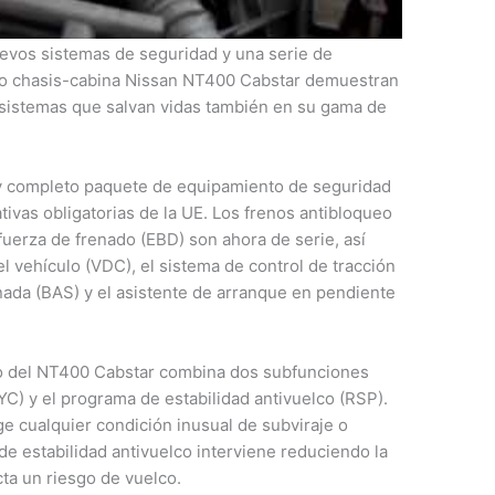
tar Cómo
logía avanzada al alcance de todos los conductores
uevos sistemas de seguridad y una serie de
evo chasis-cabina Nissan NT400 Cabstar demuestran
sistemas que salvan vidas también en su gama de
y completo paquete de equipamiento de seguridad
ivas obligatorias de la UE. Los frenos antibloqueo
fuerza de frenado (EBD) son ahora de serie, así
l vehículo (VDC), el sistema de control de tracción
enada (BAS) y el asistente de arranque en pendiente
lo del NT400 Cabstar combina dos subfunciones
(YC) y el programa de estabilidad antivuelco (RSP).
ge cualquier condición inusual de subviraje o
de estabilidad antivuelco interviene reduciendo la
ta un riesgo de vuelco.