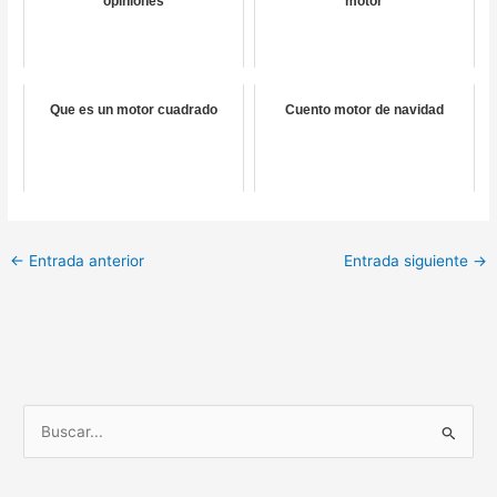
opiniones
motor
Que es un motor cuadrado
Cuento motor de navidad
←
Entrada anterior
Entrada siguiente
→
B
u
s