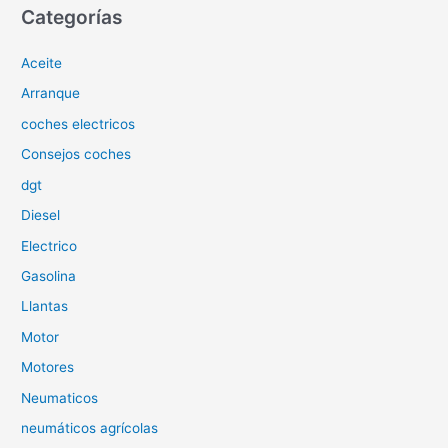
c
Categorías
a
Aceite
r
p
Arranque
o
coches electricos
r
Consejos coches
:
dgt
Diesel
Electrico
Gasolina
Llantas
Motor
Motores
Neumaticos
neumáticos agrícolas