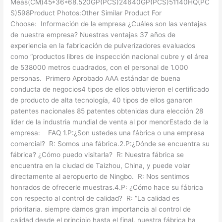
Meas(CM)45*36*68.520GP(PCS)24640GP(PCS)51140HQ(PC
S)598Product Photos:Other Similar Product For
Choose: Información de la empresa ¿Cuáles son las ventajas
de nuestra empresa? Nuestras ventajas 37 años de
experiencia en la fabricación de pulverizadores evaluados
como “productos libres de inspección nacional cubre y el área
de 538000 metros cuadrados, con el personal de 1.000
personas. Primero Aprobado AAA estándar de buena
conducta de negocios4 tipos de ellos obtuvieron el certificado
de producto de alta tecnología, 40 tipos de ellos ganaron
patentes nacionales 85 patentes obtenidas dura elección 28
líder de la industria mundial de venta al por menorEstado de la
empresa: FAQ 1.P:¿Son ustedes una fábrica o una empresa
comercial? R: Somos una fábrica.2.P:¿Dónde se encuentra su
fábrica? ¿Cómo puedo visitarla? R: Nuestra fábrica se
encuentra en la ciudad de Taizhou, China, y puede volar
directamente al aeropuerto de Ningbo. R: Nos sentimos
honrados de ofrecerle muestras.4.P: ¿Cómo hace su fábrica
con respecto al control de calidad? R: “La calidad es
prioritaria. siempre damos gran importancia al control de
calidad desde el principio hasta el final. nuestra fábrica ha