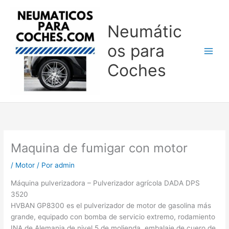
Ir
al
Neumátic
contenido
os para
Coches
Maquina de fumigar con motor
/
Motor
/ Por
admin
Máquina pulverizadora – Pulverizador agrícola DADA DPS
3520
HVBAN GP8300 es el pulverizador de motor de gasolina más
grande, equipado con bomba de servicio extremo, rodamiento
INA de Alemania de nivel 5 de molienda, embalaje de cuero de