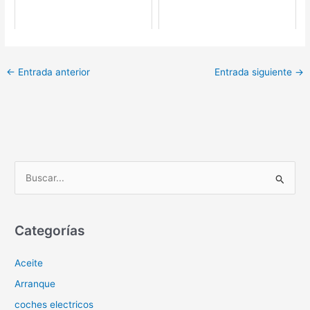
←
Entrada anterior
Entrada siguiente
→
B
u
s
c
Categorías
a
Aceite
r
p
Arranque
o
coches electricos