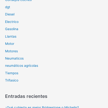
:
dgt
Diesel
Electrico
Gasolina
Llantas
Motor
Motores
Neumaticos
neumáticos agrícolas
Tiempos
Trifasico
Entradas recientes
¿Qué cubierta es mejor Bridgestone o Michelin?