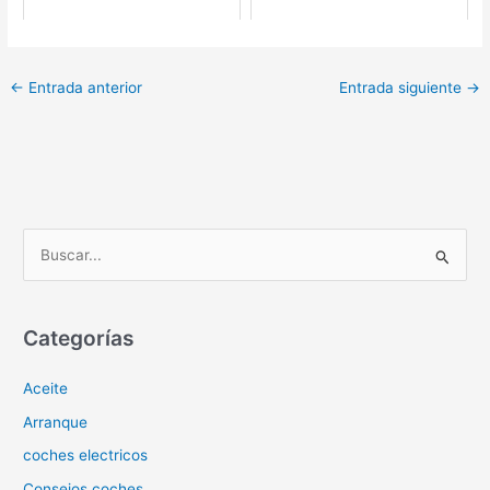
←
Entrada anterior
Entrada siguiente
→
B
u
s
c
Categorías
a
Aceite
r
p
Arranque
o
coches electricos
r
Consejos coches