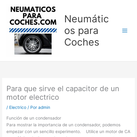
Ir
al
Neumátic
contenido
os para
Coches
Para que sirve el capacitor de un
motor electrico
/
Electrico
/ Por
admin
Función de un condensador
Para mostrar la importancia de un condensador, podemos
empezar con un sencillo experimento. Utilice un motor de CA