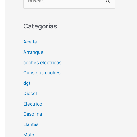
u
s
c
Categorías
a
Aceite
r
Arranque
p
o
coches electricos
r
Consejos coches
:
dgt
Diesel
Electrico
Gasolina
Llantas
Motor