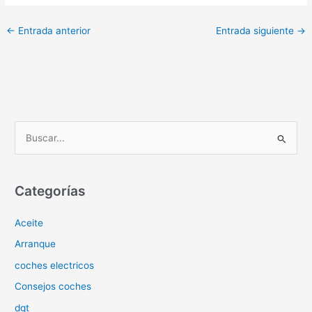
←
Entrada anterior
Entrada siguiente
→
B
u
s
c
Categorías
a
Aceite
r
p
Arranque
o
coches electricos
r
Consejos coches
:
dgt