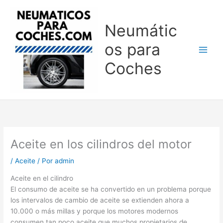
Ir
al
Neumátic
contenido
os para
Coches
Aceite en los cilindros del motor
/
Aceite
/ Por
admin
Aceite en el cilindro
El consumo de aceite se ha convertido en un problema porque
los intervalos de cambio de aceite se extienden ahora a
10.000 o más millas y porque los motores modernos
consumen tan poco aceite que muchos propietarios de