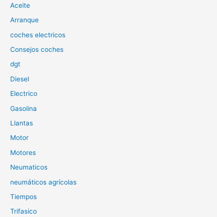
Aceite
r
p
Arranque
o
coches electricos
r
Consejos coches
:
dgt
Diesel
Electrico
Gasolina
Llantas
Motor
Motores
Neumaticos
neumáticos agrícolas
Tiempos
Trifasico