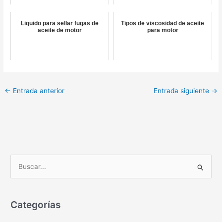
Liquido para sellar fugas de
Tipos de viscosidad de aceite
aceite de motor
para motor
←
Entrada anterior
Entrada siguiente
→
B
u
s
c
Categorías
a