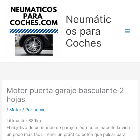
Ir
al
Neumátic
contenido
os para
Coches
Motor puerta garaje basculante 2
hojas
/
Motor
/ Por
admin
Liftmaster 889lm
El objetivo de un mando de garaje eléctrico es hacerle la vida
un poco más fácil. Tener un práctico botón que pulsar para