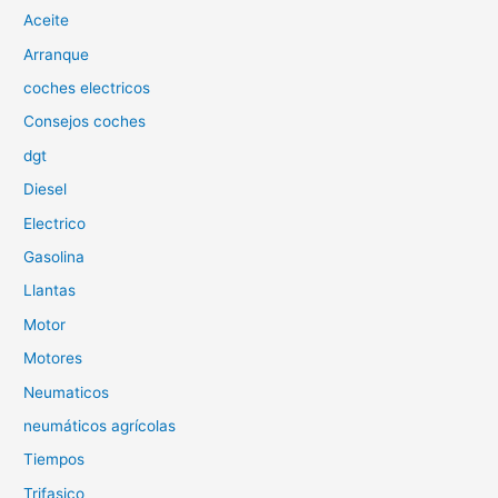
Aceite
r
p
Arranque
o
coches electricos
r
Consejos coches
:
dgt
Diesel
Electrico
Gasolina
Llantas
Motor
Motores
Neumaticos
neumáticos agrícolas
Tiempos
Trifasico