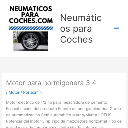
Ir
al
Neumátic
contenido
os para
Coches
Motor para hormigonera 3 4
/
Motor
/ Por
admin
Motor eléctrico de 1/2 hp para mezcladora de cemento
Especificación del producto Fuente de energía eléctrica Grado
de automatización Semiautomático Marca/Marca LOTUS
Potencia del motor 3 hp Tipo de mezcladora horizontal Tipo de
mezcladora de tambor basculante Grado automático