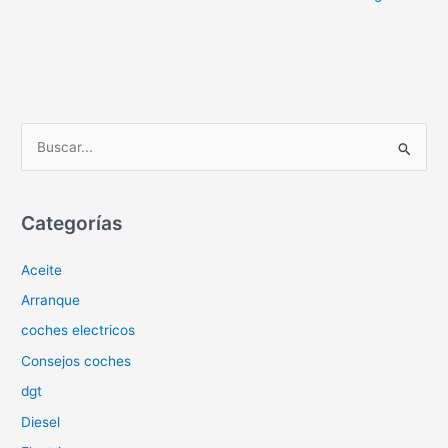
B
u
s
c
Categorías
a
Aceite
r
p
Arranque
o
coches electricos
r
Consejos coches
:
dgt
Diesel