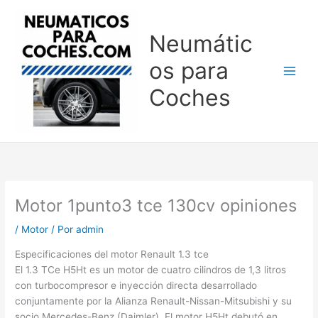
Ir
al
Neumátic
contenido
os para
Coches
Motor 1punto3 tce 130cv opiniones
/
Motor
/ Por
admin
Especificaciones del motor Renault 1.3 tce
El 1.3 TCe H5Ht es un motor de cuatro cilindros de 1,3 litros
con turbocompresor e inyección directa desarrollado
conjuntamente por la Alianza Renault-Nissan-Mitsubishi y su
socio Mercedes-Benz (Daimler). El motor H5Ht debutó en