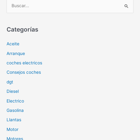
B
u
s
c
Categorías
a
Aceite
r
p
Arranque
o
coches electricos
r
Consejos coches
:
dgt
Diesel
Electrico
Gasolina
Llantas
Motor
Motores