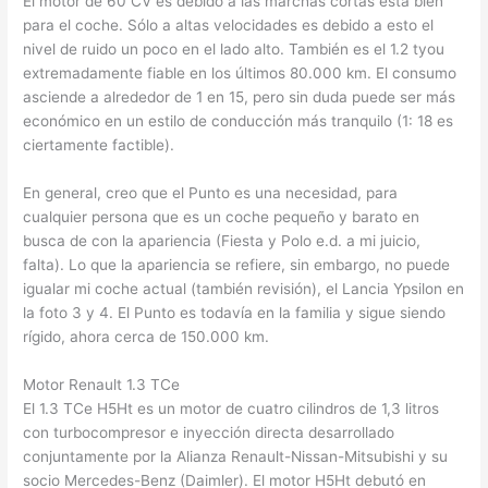
El motor de 60 CV es debido a las marchas cortas está bien
para el coche. Sólo a altas velocidades es debido a esto el
nivel de ruido un poco en el lado alto. También es el 1.2 tyou
extremadamente fiable en los últimos 80.000 km. El consumo
asciende a alrededor de 1 en 15, pero sin duda puede ser más
económico en un estilo de conducción más tranquilo (1: 18 es
ciertamente factible).
En general, creo que el Punto es una necesidad, para
cualquier persona que es un coche pequeño y barato en
busca de con la apariencia (Fiesta y Polo e.d. a mi juicio,
falta). Lo que la apariencia se refiere, sin embargo, no puede
igualar mi coche actual (también revisión), el Lancia Ypsilon en
la foto 3 y 4. El Punto es todavía en la familia y sigue siendo
rígido, ahora cerca de 150.000 km.
Motor Renault 1.3 TCe
El 1.3 TCe H5Ht es un motor de cuatro cilindros de 1,3 litros
con turbocompresor e inyección directa desarrollado
conjuntamente por la Alianza Renault-Nissan-Mitsubishi y su
socio Mercedes-Benz (Daimler). El motor H5Ht debutó en