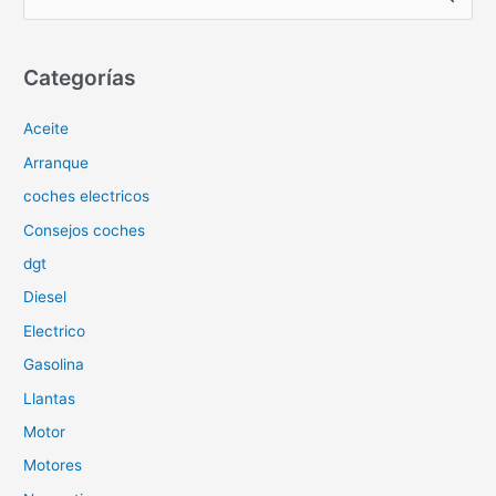
u
s
c
Categorías
a
Aceite
r
p
Arranque
o
coches electricos
r
Consejos coches
:
dgt
Diesel
Electrico
Gasolina
Llantas
Motor
Motores