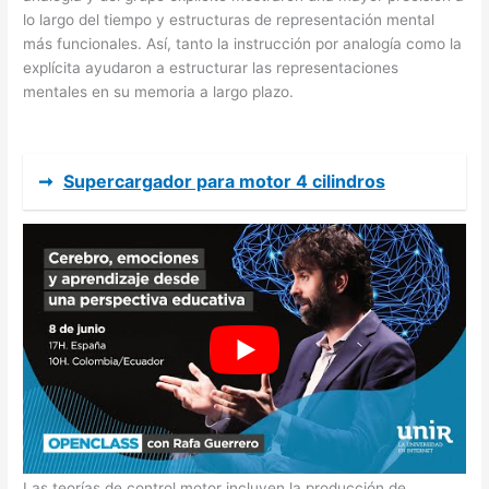
lo largo del tiempo y estructuras de representación mental
más funcionales. Así, tanto la instrucción por analogía como la
explícita ayudaron a estructurar las representaciones
mentales en su memoria a largo plazo.
➞
Supercargador para motor 4 cilindros
Juego de actividades sobre las marcas de manos y pies – Edx
Education
Las teorías de control motor incluyen la producción de