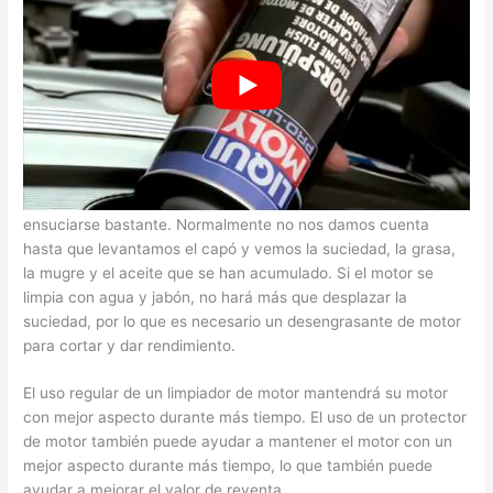
Lavado del motor Stp
Los motores de nuestros coches y furgonetas pueden
ensuciarse bastante. Normalmente no nos damos cuenta
hasta que levantamos el capó y vemos la suciedad, la grasa,
la mugre y el aceite que se han acumulado. Si el motor se
limpia con agua y jabón, no hará más que desplazar la
suciedad, por lo que es necesario un desengrasante de motor
para cortar y dar rendimiento.
El uso regular de un limpiador de motor mantendrá su motor
con mejor aspecto durante más tiempo. El uso de un protector
de motor también puede ayudar a mantener el motor con un
mejor aspecto durante más tiempo, lo que también puede
ayudar a mejorar el valor de reventa.