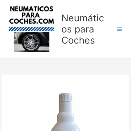
Ir
al
Neumátic
contenido
os para
Coches