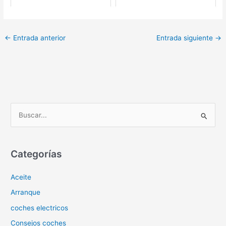
←
Entrada anterior
Entrada siguiente
→
B
u
s
c
Categorías
a
Aceite
r
p
Arranque
o
coches electricos
r
Consejos coches