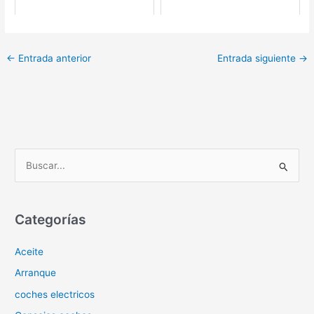
←
Entrada anterior
Entrada siguiente
→
B
u
s
c
Categorías
a
Aceite
r
p
Arranque
o
coches electricos
r