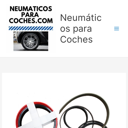
Ir
al
Neumátic
contenido
os para
Coches