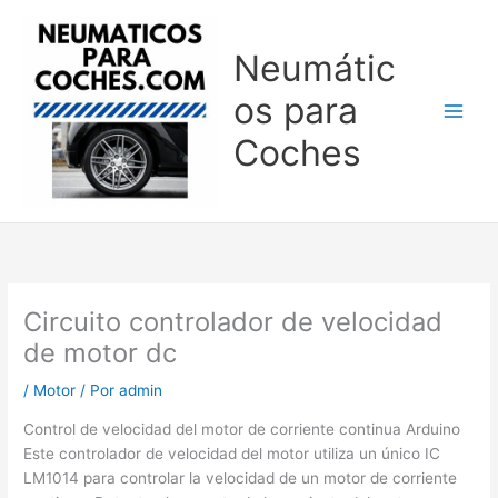
Ir
al
Neumátic
contenido
os para
Coches
Circuito controlador de velocidad
de motor dc
/
Motor
/ Por
admin
Control de velocidad del motor de corriente continua Arduino
Este controlador de velocidad del motor utiliza un único IC
LM1014 para controlar la velocidad de un motor de corriente