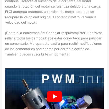
continua. Detecta el aumento de la corriente del motor
cuando la rotación del motor se ralentiza debido a una carga.
El CI aumenta entonces la tensión del motor para que se
recupere la velocidad original. El potenciómetro P1 varía la
velocidad del motor.
¡Únete a la conversación! Cancelar respuesta¡Error! Por favor,
rellene todos los campos.Debe estar conectado para publicar
un comentario. Marque esta casilla para recibir notificaciones
de los comentarios posteriores por correo electrónico.
También puedes suscribirte sin comentar.