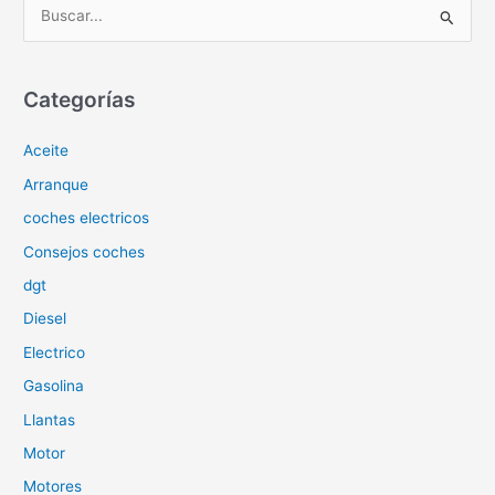
B
u
s
c
Categorías
a
Aceite
r
p
Arranque
o
coches electricos
r
Consejos coches
:
dgt
Diesel
Electrico
Gasolina
Llantas
Motor
Motores