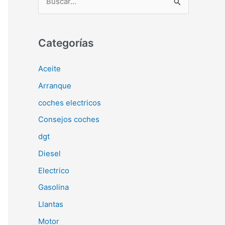
u
s
c
Categorías
a
Aceite
r
Arranque
p
o
coches electricos
r
Consejos coches
:
dgt
Diesel
Electrico
Gasolina
Llantas
Motor