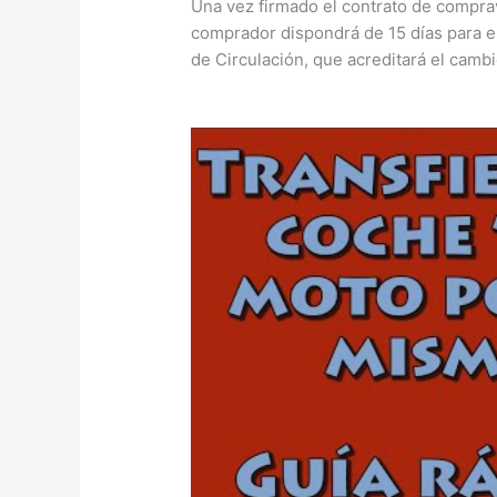
Una vez firmado el contrato de compra
comprador dispondrá de 15 días para e
de Circulación, que acreditará el cambio