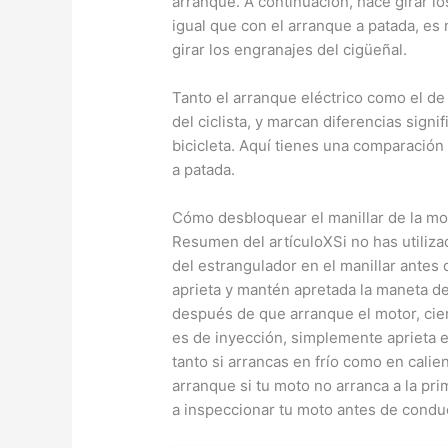
arranque. A continuación, hace girar lo
igual que con el arranque a patada, es 
girar los engranajes del cigüeñal.
Tanto el arranque eléctrico como el de
del ciclista, y marcan diferencias signi
bicicleta. Aquí tienes una comparación 
a patada.
Cómo desbloquear el manillar de la mo
Resumen del artículoXSi no has utilizad
del estrangulador en el manillar antes 
aprieta y mantén apretada la maneta d
después de que arranque el motor, cier
es de inyección, simplemente aprieta 
tanto si arrancas en frío como en cali
arranque si tu moto no arranca a la pri
a inspeccionar tu moto antes de conduc