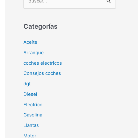
u
s
c
Categorías
a
Aceite
r
Arranque
p
o
coches electricos
r
Consejos coches
:
dgt
Diesel
Electrico
Gasolina
Llantas
Motor