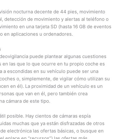
visión nocturna decente de 44 pies, movimiento
al, detección de movimiento y alertas al teléfono o
vimiento en una tarjeta SD (hasta 16 GB de eventos
to en aplicaciones u ordenadores.
s
videovigilancia puede plantear algunas cuestiones
 en las que lo que ocurre en tu propio coche es
da a escondidas en su vehículo puede ser una
coches o, simplemente, de vigilar cómo utilizan su
cen en él). La proximidad de un vehículo es un
ersonas que van en él, pero también crea
na cámara de este tipo.
il posible. Hay cientos de cámaras espía
luidas muchas que ya están disfrazadas de otros
de electrónica las ofertas básicas, o busque en
el enlace en “recursos”) las ofertas más