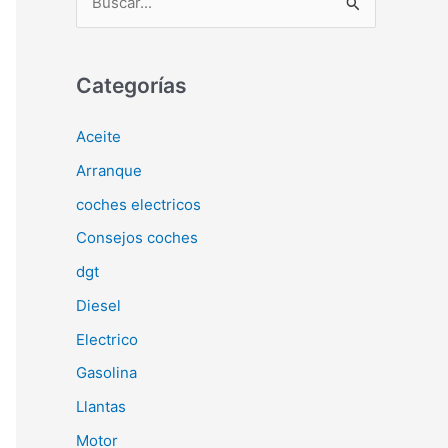
u
s
c
Categorías
a
Aceite
r
Arranque
p
o
coches electricos
r
Consejos coches
:
dgt
Diesel
Electrico
Gasolina
Llantas
Motor