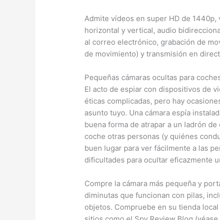
Admite vídeos en super HD de 1440p, 
horizontal y vertical, audio bidireccion
al correo electrónico, grabación de mo
de movimiento) y transmisión en direc
Pequeñas cámaras ocultas para coche
El acto de espiar con dispositivos de 
éticas complicadas, pero hay ocasiones
asunto tuyo. Una cámara espía instala
buena forma de atrapar a un ladrón de 
coche otras personas (y quiénes condu
buen lugar para ver fácilmente a las p
dificultades para ocultar eficazmente u
Compre la cámara más pequeña y portát
diminutas que funcionan con pilas, inc
objetos. Compruebe en su tienda local 
sitios como el Spy Review Blog (véase 