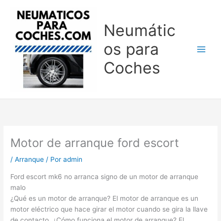
Ir
al
Neumátic
contenido
os para
Coches
Motor de arranque ford escort
/
Arranque
/ Por
admin
Ford escort mk6 no arranca signo de un motor de arranque
malo
¿Qué es un motor de arranque? El motor de arranque es un
motor eléctrico que hace girar el motor cuando se gira la llave
de contacto. ¿Cómo funciona el motor de arranque? El