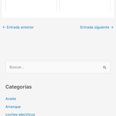
←
Entrada anterior
Entrada siguiente
→
B
u
s
c
Categorías
a
Aceite
r
p
Arranque
o
coches electricos