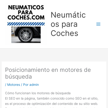
Ir
al
Neumátic
contenido
os para
Coches
Posicionamiento en motores de
búsqueda
/
Motores
/ Por
admin
Cómo funcionan los motores de búsqueda
El SEO en la página, también conocido como SEO en el sitio,
es el proceso de optimización del contenido de su sitio web.