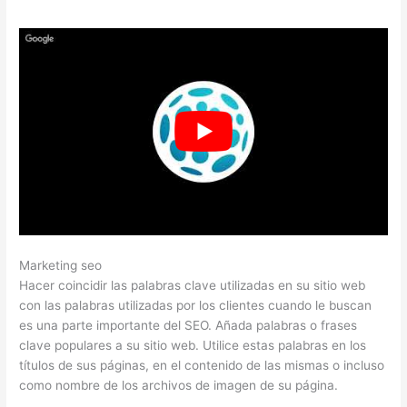
Marketing seo
Hacer coincidir las palabras clave utilizadas en su sitio web
con las palabras utilizadas por los clientes cuando le buscan
es una parte importante del SEO. Añada palabras o frases
clave populares a su sitio web. Utilice estas palabras en los
títulos de sus páginas, en el contenido de las mismas o incluso
como nombre de los archivos de imagen de su página.