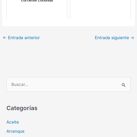
corriente continua
←
Entrada anterior
Entrada siguiente
→
B
u
s
c
Categorías
a
Aceite
r
p
Arranque