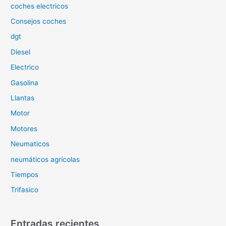
o
coches electricos
r
Consejos coches
:
dgt
Diesel
Electrico
Gasolina
Llantas
Motor
Motores
Neumaticos
neumáticos agrícolas
Tiempos
Trifasico
Entradas recientes