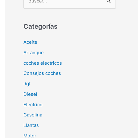
u
s
c
Categorías
a
Aceite
r
Arranque
p
o
coches electricos
r
Consejos coches
:
dgt
Diesel
Electrico
Gasolina
Llantas
Motor