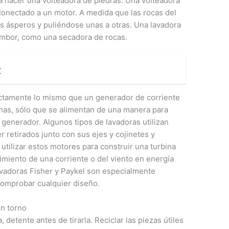
a hacer una volteadora de piedras. Una volteadora
onectado a un motor. A medida que las rocas del
s ásperos y puliéndose unas a otras. Una lavadora
ambor, como una secadora de rocas.
r
actamente lo mismo que un generador de corriente
smas, sólo que se alimentan de una manera para
 generador. Algunos tipos de lavadoras utilizan
retirados junto con sus ejes y cojinetes y
tilizar estos motores para construir una turbina
vimiento de una corriente o del viento en energía
avadoras Fisher y Paykel son especialmente
comprobar cualquier diseño.
un torno
, detente antes de tirarla. Reciclar las piezas útiles