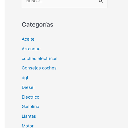
u
s
c
Categorías
a
Aceite
r
Arranque
p
o
coches electricos
r
Consejos coches
:
dgt
Diesel
Electrico
Gasolina
Llantas
Motor