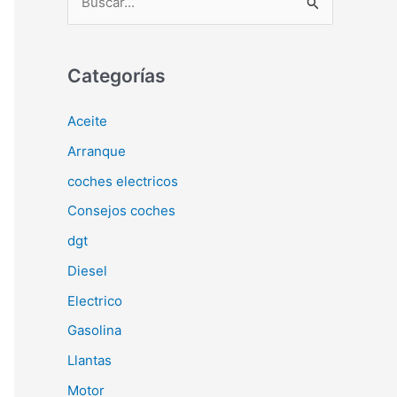
u
s
c
Categorías
a
Aceite
r
Arranque
p
o
coches electricos
r
Consejos coches
:
dgt
Diesel
Electrico
Gasolina
Llantas
Motor