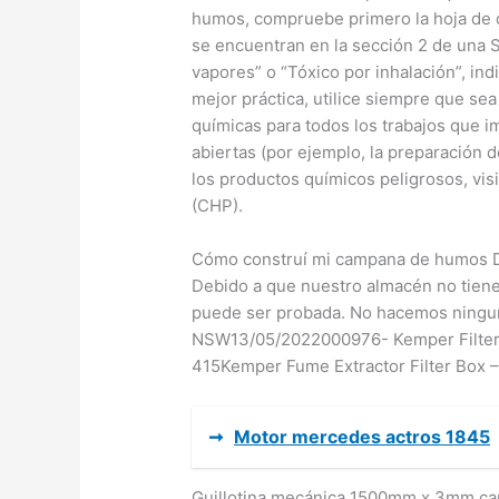
humos, compruebe primero la hoja de 
se encuentran en la sección 2 de una S
vapores” o “Tóxico por inhalación”, i
mejor práctica, utilice siempre que se
químicas para todos los trabajos que i
abiertas (por ejemplo, la preparación 
los productos químicos peligrosos, vis
(CHP).
Cómo construí mi campana de humos 
Debido a que nuestro almacén no tiene
puede ser probada. No hacemos ningun
NSW13/05/2022000976- Kemper Filter 
415Kemper Fume Extractor Filter Box 
➞
Motor mercedes actros 1845
Guillotina mecánica 1500mm x 3mm cap