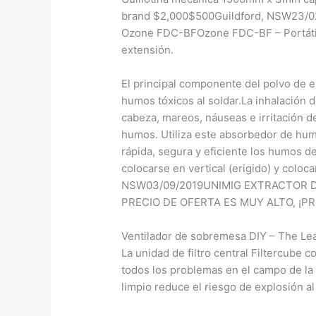
brand $2,000$500Guildford, NSW23/02/
Ozone FDC-BFOzone FDC-BF – Portátil 
extensión.
El principal componente del polvo de e
humos tóxicos al soldar.La inhalación
cabeza, mareos, náuseas e irritación d
humos. Utiliza este absorbedor de humo
rápida, segura y eficiente los humos 
colocarse en vertical (erigido) y coloc
NSW03/09/2019UNIMIG EXTRACTOR D
PRECIO DE OFERTA ES MUY ALTO, ¡P
Ventilador de sobremesa DIY – The Lea
La unidad de filtro central Filtercube c
todos los problemas en el campo de la f
limpio reduce el riesgo de explosión a