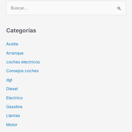
B
u
s
c
Categorías
a
Aceite
r
p
Arranque
o
coches electricos
r
Consejos coches
:
dgt
Diesel
Electrico
Gasolina
Llantas
Motor