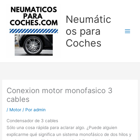
Ir
al
Neumátic
contenido
os para
Coches
Conexion motor monofasico 3
cables
/
Motor
/ Por
admin
Condensador de 3 cables
Sólo una cosa rápida para aclarar algo. ¿Puede alguien
explicarme qué significa un sistema monofásico de dos hilos y