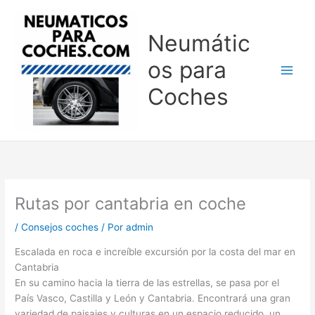
Ir
al
Neumátic
contenido
os para
Coches
Rutas por cantabria en coche
/
Consejos coches
/ Por
admin
Escalada en roca e increíble excursión por la costa del mar en
Cantabria
En su camino hacia la tierra de las estrellas, se pasa por el
País Vasco, Castilla y León y Cantabria. Encontrará una gran
variedad de paisajes y culturas en un espacio reducido, un