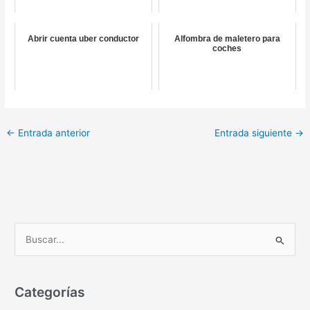
Abrir cuenta uber conductor
Alfombra de maletero para
coches
←
Entrada anterior
Entrada siguiente
→
B
u
s
c
Categorías
a