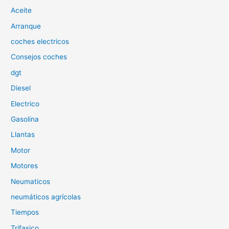
Aceite
r
p
Arranque
o
coches electricos
r
Consejos coches
:
dgt
Diesel
Electrico
Gasolina
Llantas
Motor
Motores
Neumaticos
neumáticos agrícolas
Tiempos
Trifasico