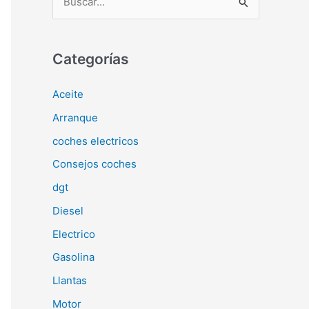
u
s
c
Categorías
a
Aceite
r
Arranque
p
o
coches electricos
r
Consejos coches
:
dgt
Diesel
Electrico
Gasolina
Llantas
Motor