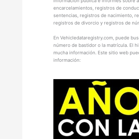
información pública e informes sobre a
encarcelamientos, registros de conduc
sentencias, registros de nacimiento, r
registros de divorcio y registros de n
En Vehicledataregistry.com, puede busc
número de bastidor o la matrícula. El 
mucha información. Este sitio web pued
información: