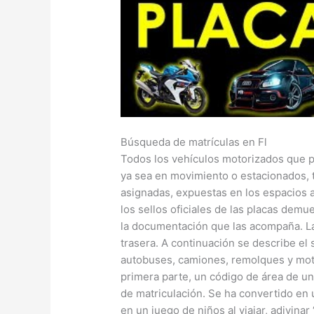
Búsqueda de matrículas en Fl
Todos los vehículos motorizados que pa
ya sea en movimiento o estacionados, t
asignadas, expuestas en los espacios a
los sellos oficiales de las placas dem
la documentación que las acompaña. Las
trasera. A continuación se describe el 
autobuses, camiones, remolques y motoc
primera parte, un código de área de una,
de matriculación. Se ha convertido en
en un juego de niños al viajar, adivina