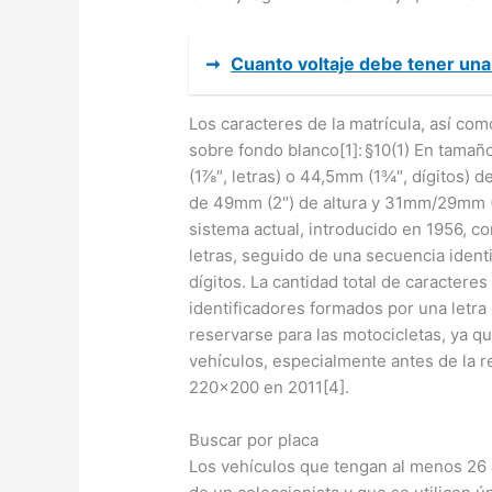
➞
Cuanto voltaje debe tener una
Los caracteres de la matrícula, así co
sobre fondo blanco[1]: §10(1) En tamañ
(1⅞″, letras) o 44,5mm (1¾″, dígitos) 
de 49mm (2″) de altura y 31mm/29mm (
sistema actual, introducido en 1956, c
letras, seguido de una secuencia identi
dígitos. La cantidad total de caractere
identificadores formados por una letr
reservarse para las motocicletas, ya q
vehículos, especialmente antes de la r
220×200 en 2011[4].
Buscar por placa
Los vehículos que tengan al menos 26 