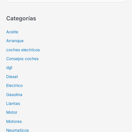
u
s
c
Categorías
a
Aceite
r
p
Arranque
o
coches electricos
r
Consejos coches
:
dgt
Diesel
Electrico
Gasolina
Llantas
Motor
Motores
Neumaticos