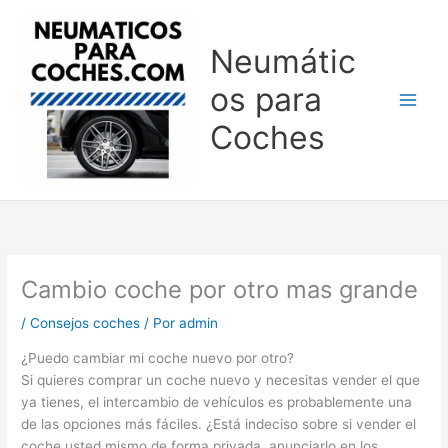
Ir
al
Neumátic
contenido
os para
Coches
Cambio coche por otro mas grande
/
Consejos coches
/ Por
admin
¿Puedo cambiar mi coche nuevo por otro?
Si quieres comprar un coche nuevo y necesitas vender el que
ya tienes, el intercambio de vehículos es probablemente una
de las opciones más fáciles. ¿Está indeciso sobre si vender el
coche usted mismo de forma privada, anunciarlo en los