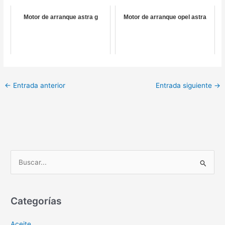
Motor de arranque astra g
Motor de arranque opel astra
←
Entrada anterior
Entrada siguiente
→
B
u
s
c
Categorías
a
Aceite
r