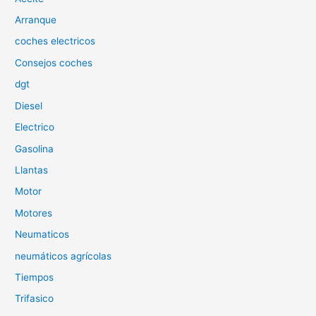
p
Arranque
o
coches electricos
r
Consejos coches
:
dgt
Diesel
Electrico
Gasolina
Llantas
Motor
Motores
Neumaticos
neumáticos agrícolas
Tiempos
Trifasico