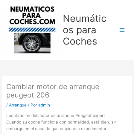
Ir
al
Neumátic
contenido
os para
Coches
Cambiar motor de arranque
peugeot 206
/
Arranque
/ Por
admin
Localización del motor de arranque Peugeot expert
Cuando su coche funciona con normalidad, está bien, sin
embargo en el caso de que empiece a experimentar