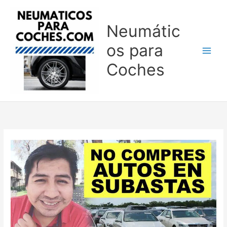
Ir
al
Neumátic
contenido
os para
Coches