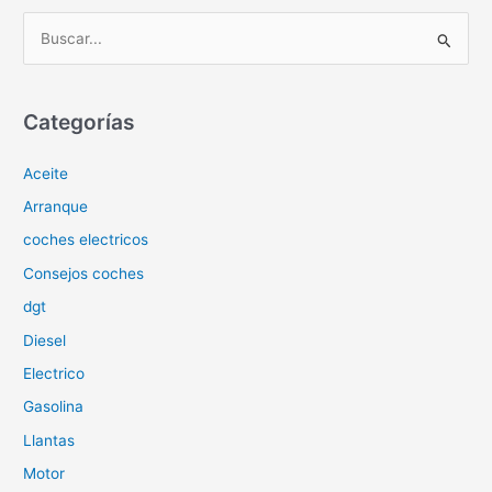
B
u
s
c
Categorías
a
Aceite
r
p
Arranque
o
coches electricos
r
Consejos coches
:
dgt
Diesel
Electrico
Gasolina
Llantas
Motor