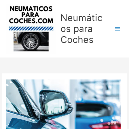
Ir
al
Neumátic
contenido
os para
Coches