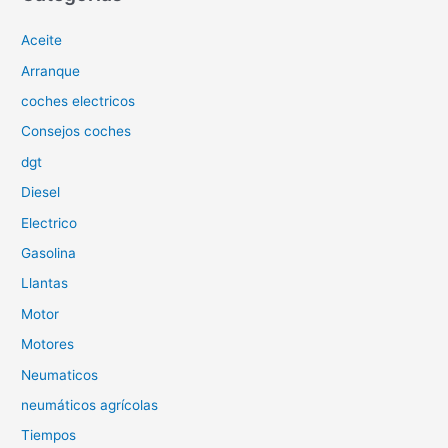
a
Aceite
r
p
Arranque
o
coches electricos
r
Consejos coches
:
dgt
Diesel
Electrico
Gasolina
Llantas
Motor
Motores
Neumaticos
neumáticos agrícolas
Tiempos