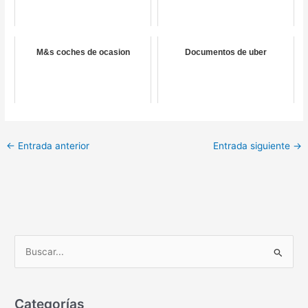
M&s coches de ocasion
Documentos de uber
←
Entrada anterior
Entrada siguiente
→
B
u
s
c
Categorías