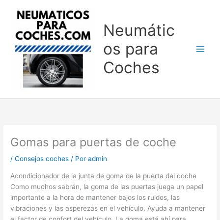
Ir
al
Neumátic
contenido
os para
Coches
Gomas para puertas de coche
/
Consejos coches
/ Por
admin
Acondicionador de la junta de goma de la puerta del coche
Como muchos sabrán, la goma de las puertas juega un papel
importante a la hora de mantener bajos los ruidos, las
vibraciones y las asperezas en el vehículo. Ayuda a mantener
el factor de confort del vehículo. La goma está ahí para