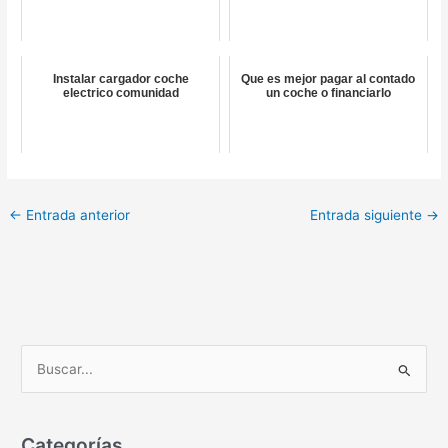
Instalar cargador coche
Que es mejor pagar al contado
electrico comunidad
un coche o financiarlo
←
Entrada anterior
Entrada siguiente
→
B
u
s
c
Categorías