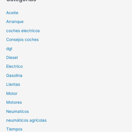
a
Aceite
r
p
Arranque
o
coches electricos
r
Consejos coches
:
dgt
Diesel
Electrico
Gasolina
Llantas
Motor
Motores
Neumaticos
neumáticos agrícolas
Tiempos