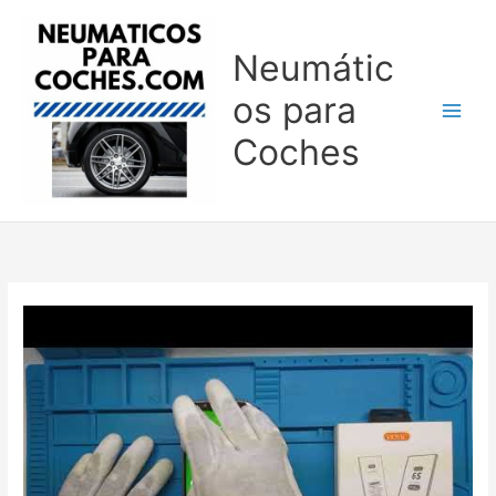
Ir
al
Neumátic
contenido
os para
Coches