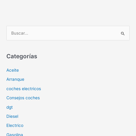
B
u
s
c
Categorías
a
Aceite
r
p
Arranque
o
coches electricos
r
Consejos coches
:
dgt
Diesel
Electrico
Gasolina