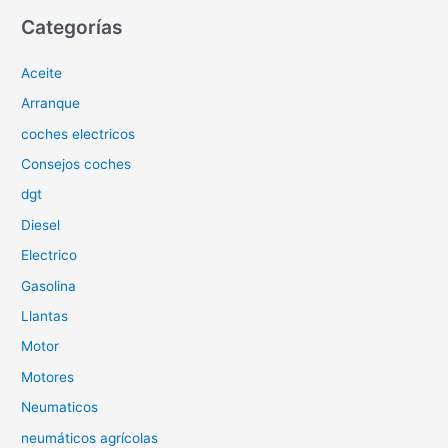
c
Categorías
a
Aceite
r
p
Arranque
o
coches electricos
r
Consejos coches
:
dgt
Diesel
Electrico
Gasolina
Llantas
Motor
Motores
Neumaticos
neumáticos agrícolas