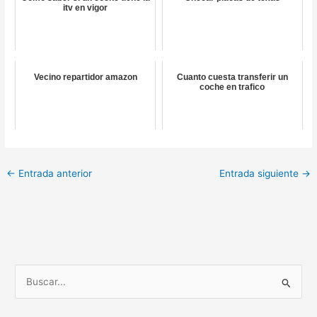
itv en vigor
Vecino repartidor amazon
Cuanto cuesta transferir un
coche en trafico
←
Entrada anterior
Entrada siguiente
→
B
u
s