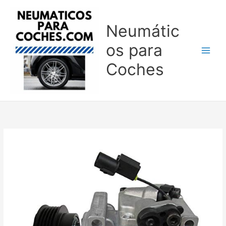
Ir
al
Neumátic
contenido
os para
Coches